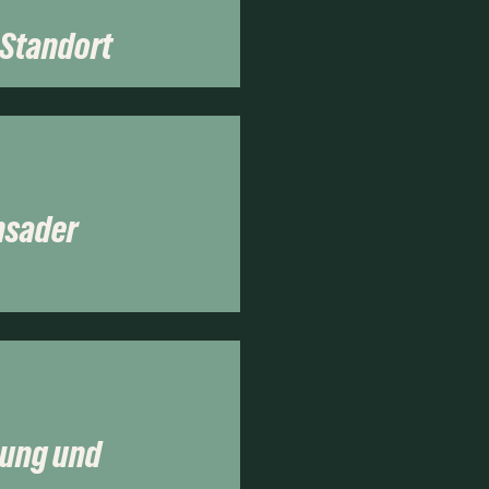
-Standort
nsader
lung und