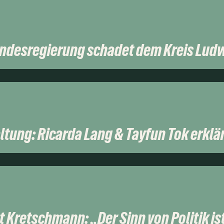
undesregierung schadet dem Kreis Lud
ltung: Ricarda Lang & Tayfun Tok erklär
 Kretschmann: „Der Sinn von Politik ist