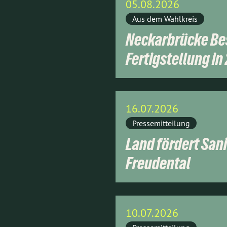
05.08.2026
Aus dem Wahlkreis
Neckarbrücke Bes
Fertigstellung in
16.07.2026
Pressemitteilung
Land fördert San
Freudental
10.07.2026