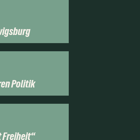
wigsburg
en Politik
 Freiheit“