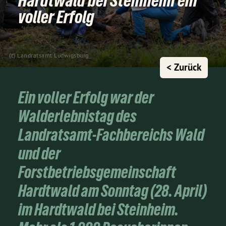
Hardtwald bei Steinheim ein
voller Erfolg
(c) Landratsamt Ludwigsburg
< Zurück
Ein voller Erfolg war der
Walderlebnistag des
Landratsamt-Fachbereichs Wald
und der
Forstbetriebsgemeinschaft
Hardtwald am Sonntag (28. April)
im Hardtwald bei Steinheim.