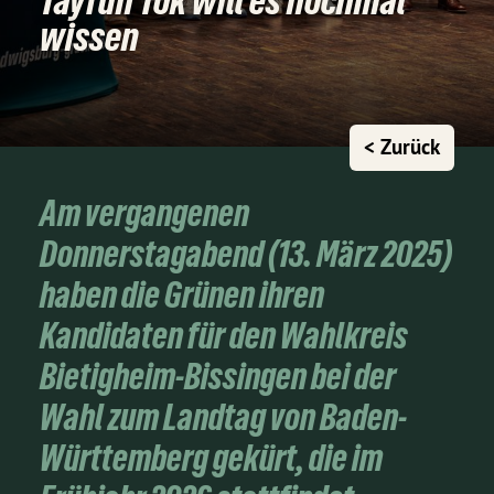
Tayfun Tok will es nochmal
wissen
< Zurück
Am vergangenen
Donnerstagabend (13. März 2025)
haben die Grünen ihren
Kandidaten für den Wahlkreis
Bietigheim-Bissingen bei der
Wahl zum Landtag von Baden-
Württemberg gekürt, die im