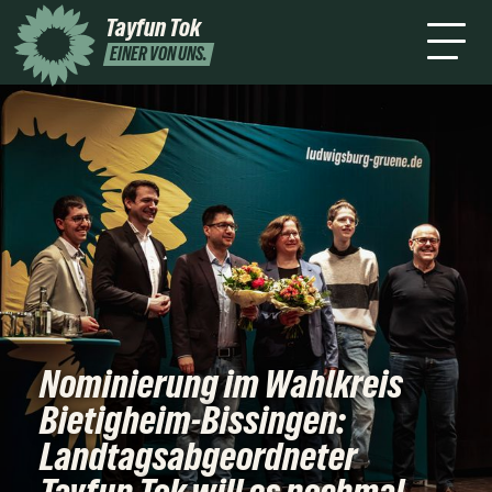
mich
2026
Tayfun Tok
Presse
Kontakt
Newsletter
Leichte
EINER VON UNS.
Sprache
Nominierung im Wahlkreis
Bietigheim-Bissingen:
Landtagsabgeordneter