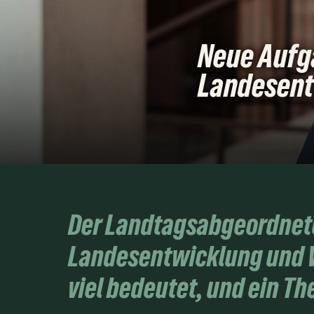
Neue Aufga
Landesent
Der Landtagsabgeordnete
Landesentwicklung und W
viel bedeutet, und ein T