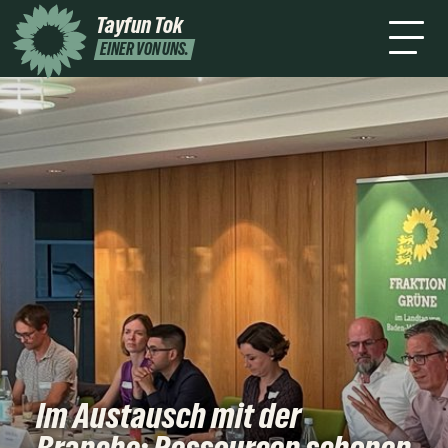
mich
2026
Tayfun Tok
Presse
Kontakt
Newsletter
Leichte
EINER VON UNS.
Sprache
Im Austausch mit der