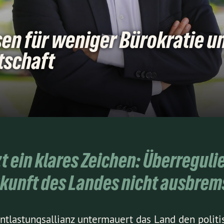
en für weniger Bürokratie u
tschaft
t ein klares Zeichen: Überregul
kunft des Landes nicht ausbrem
Entlastungsallianz untermauert das Land den polit