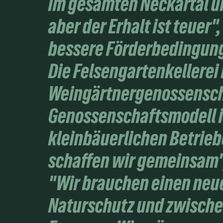
im gesamten Neckartal u
aber der Erhalt ist teuer
bessere Förderbedingun
Die Felsengartenkellerei
Weingärtnergenossensch
Genossenschaftsmodell i
kleinbäuerlichen Betriebe
schaffen wir gemeinsam",
"Wir brauchen einen neu
Naturschutz und zwische