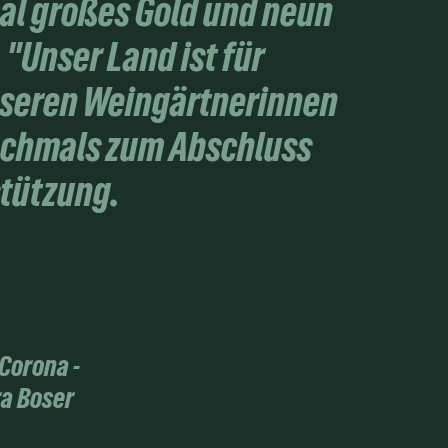
mal großes Gold und neun
"Unser Land ist für
nseren Weingärtnerinnen
nochmals zum Abschluss
stützung.
 Corona -
a Boser