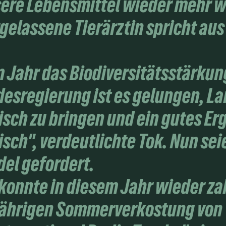
ere Lebensmittel wieder mehr we
gelassene Tierärztin spricht aus
m Jahr das Biodiversitätsstärku
esregierung ist es gelungen, L
sch zu bringen und ein gutes Erg
isch", verdeutlichte Tok. Nun sei
el gefordert.
 konnte in diesem Jahr wieder z
sjährigen Sommerverkostung von