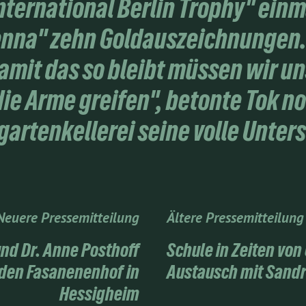
International Berlin Trophy" ein
enna" zehn Goldauszeichnungen. 
amit das so bleibt müssen wir u
ie Arme greifen", betonte Tok 
gartenkellerei seine volle Unter
Neuere Pressemitteilung
Ältere Pressemitteilung
und Dr. Anne Posthoff
Schule in Zeiten von
den Fasanenenhof in
Austausch mit Sandr
Hessigheim