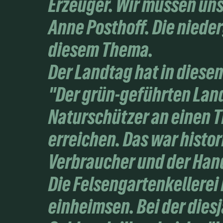
Erzeuger. Wir müssen uns
Anne Posthoff. Die nieder
diesem Thema.
Der Landtag hat in diese
"Der grün-geführten Land
Naturschützer an einen Ti
erreichen. Das war histor
Verbraucher und der Hand
Die Felsengartenkellerei
einheimsen. Bei der die