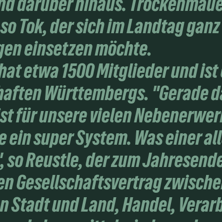
nd darüber hinaus. Trockenmauer
", so Tok, der sich im Landtag gan
gen einsetzen möchte.
 hat etwa 1500 Mitglieder und is
aften Württembergs. "Gerade d
st für unsere vielen Nebenerwe
 ein super System. Was einer all
 so Reustle, der zum Jahresende
en Gesellschaftsvertrag zwisch
n Stadt und Land, Handel, Verar