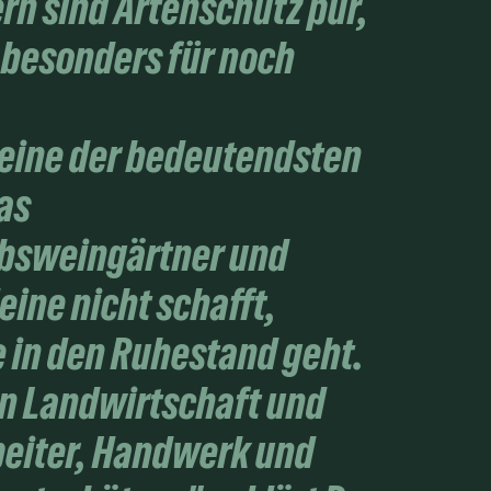
n sind Artenschutz pur,
z besonders für noch
t eine der bedeutendsten
as
rbsweingärtner und
eine nicht schafft,
 in den Ruhestand geht.
en Landwirtschaft und
beiter, Handwerk und