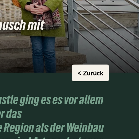
ausch mit
< Zurück
tle ging es es vor allem
r das
e Region als der Weinbau