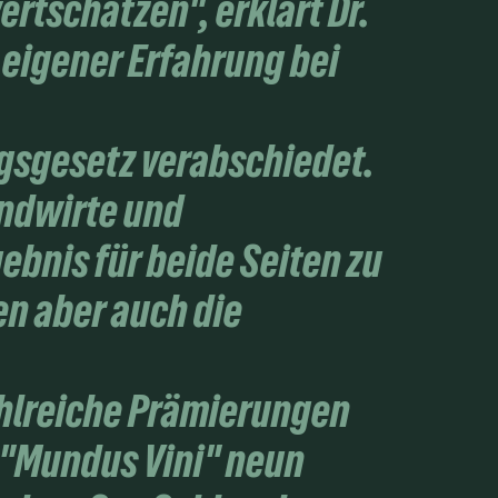
rtschätzen", erklärt Dr.
 eigener Erfahrung bei
ngsgesetz verabschiedet.
andwirte und
ebnis für beide Seiten zu
en aber auch die
ahlreiche Prämierungen
 "Mundus Vini" neun