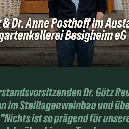
 & Dr. Anne Posthoff im Aust
gartenkellerei Besigheim eG
standsvorsitzenden Dr. Götz Reus
n im Steillagenweinbau und übe
Nichts ist so prägend für unser