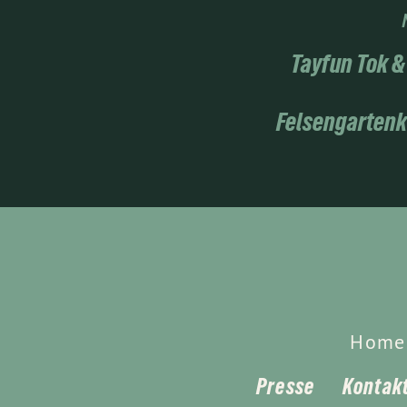
Tayfun Tok &
Felsengartenk
Home
Presse
Kontak