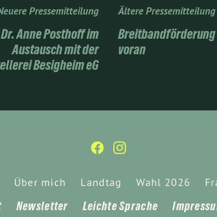
Neuere Pressemitteilung
Ältere Pressemitteilung
 Dr. Anne Posthoff im
Breitbandförderung
Austausch mit der
voran
ellerei Besigheim eG
Über mich
Landtag
Wahl 2026
Fr
t
Newsletter
Leichte Sprache
Impress