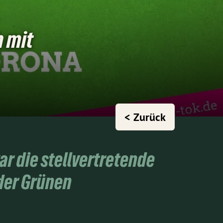
h mit
< Zurück
r die stellvertretende
der Grünen