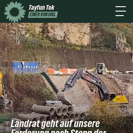
mich
2026
Tayfun Tok
Presse
Kontakt
Newsletter
Leichte
EINER VON UNS.
Sprache
Landrat geht auf unsere