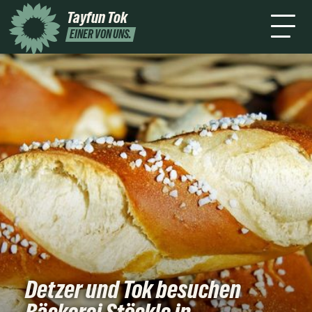
mich
2026
Tayfun Tok
Presse
Kontakt
Newsletter
Leichte
EINER VON UNS.
Sprache
Detzer und Tok besuchen