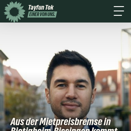
mich
2026
Tayfun Tok
Presse
Kontakt
Newsletter
Leichte
EINER VON UNS.
Sprache
Aus der Mietpreisbremse in