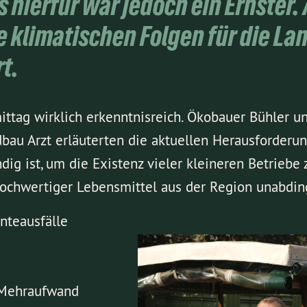
ss hierfür war jedoch ein Ernster
e klimatischen Folgen für die La
t.
ttag wirklich erkenntnisreich. Ökobauer Bühler un
bau Arzt erläuterten die aktuellen Herausforderu
ig ist, um die Existenz vieler kleineren Betriebe
 hochwertiger Lebensmittel aus der Region unabdin
nteausfälle
 Mehraufwand