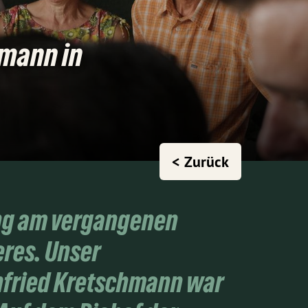
hmann in
< Zurück
ung am vergangenen
eres. Unser
nfried Kretschmann war