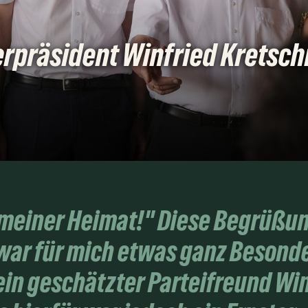
erpräsident Winfried Kretsc
 meiner Heimat!" Diese Begrüß
war für mich etwas ganz Besond
ein geschätzter Parteifreund Wi