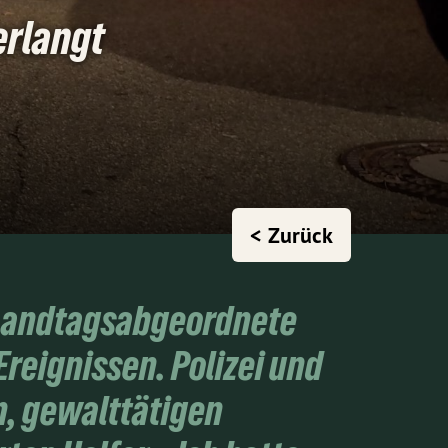
erlangt
< Zurück
e Landtagsabgeordnete
reignissen. Polizei und
n, gewalttätigen