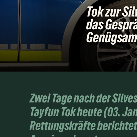
Tok zur Si
das Gesprä
Genügsamk
Zwei Tage nach der Silve
Tayfun Tok heute (03. Ja
Rettungskräfte berichtet