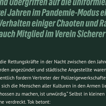
 Übergriffen auf die uniformier
wei Jahren im Pandemie-Modus e
 Verhalten einiger Chaoten und 
r auch Mitglied im Verein Sicher
e Rettungskräfte in der Nacht zwischen den Jahren
rden angezündet und städtische Angestellte waren
fentlich fordern Vertreter der Polizeigewerkschaft
em sich die Menschen aller Kulturen in den Armen l
ossen zu machen, ist unwürdig.“ Selbst in kleine
e verdreckt. Tok betont: