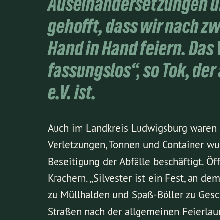
Auseinandersetzungen und
gehofft, dass wir nach z
Hand in Hand feiern. Das
fassungslos“, so Tok, de
e.V. ist.
Auch im Landkreis Ludwigsburg waren di
Verletzungen, Tonnen und Container wu
Beseitigung der Abfälle beschäftigt. Öf
Krachern. „Silvester ist ein Fest, an d
zu Müllhalden und Spaß-Böller zu Gesch
Straßen nach der allgemeinen Feierlaun