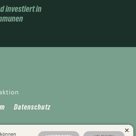
 investiert in
ommunen
aktion
um
Datenschutz
×
n können