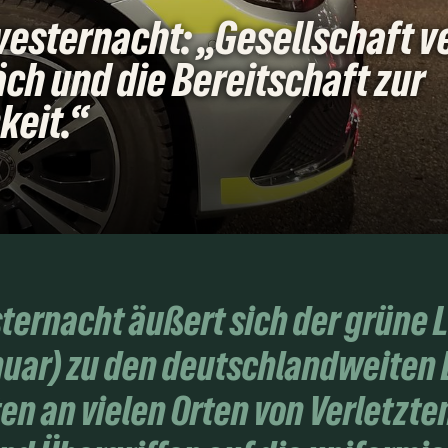
lvesternacht: „Gesellschaft v
ch und die Bereitschaft zur
eit.“
sternacht äußert sich der grün
nuar) zu den deutschlandweiten E
en an vielen Orten von Verletzte