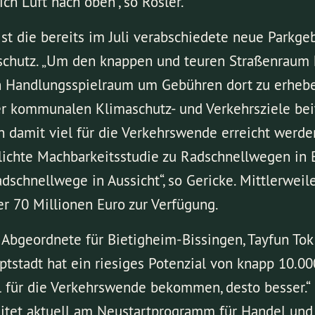
ch Luft nach oben", so Rösler.
ist die bereits im Juli verabschiedete neue Parkg
chutz. „Um den knappen und teuren Straßenraum kl
andlungsspielraum um Gebühren dort zu erheben,
 kommunalen Klimaschutz- und Verkehrsziele beitra
damit viel für die Verkehrswende erreicht werden.
ntlichte Machbarkeitsstudie zu Radschnellwegen in
schnellwege in Aussicht“, so Gericke. Mittlerweile
er 70 Millionen Euro zur Verfügung.
 Abgeordnete für Bietigheim-Bissingen, Tayfun Tok
tstadt hat ein riesiges Potenzial von knapp 10.00
il für die Verkehrswende bekommen, desto besser.“
beitet aktuell am Neustartprogramm für Handel und