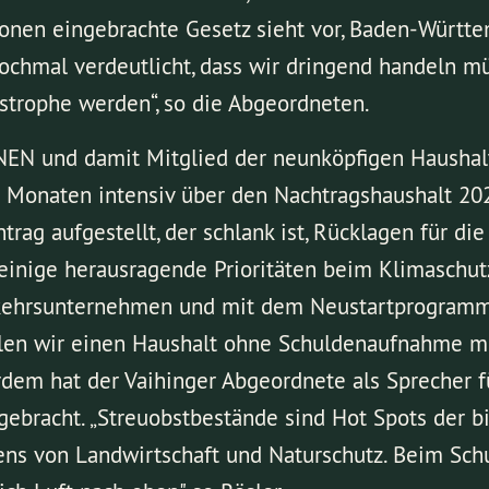
onen eingebrachte Gesetz sieht vor, Baden-Württe
ochmal verdeutlicht, dass wir dringend handeln m
astrophe werden“, so die Abgeordneten.
ÜNEN und damit Mitglied der neunköpfigen Haushal
n Monaten intensiv über den Nachtragshaushalt 20
trag aufgestellt, der schlank ist, Rücklagen für d
einige herausragende Prioritäten beim Klimaschu
rkehrsunternehmen und mit dem Neustartprogram
ollen wir einen Haushalt ohne Schuldenaufnahme m
ßerdem hat der Vaihinger Abgeordnete als Sprecher 
bracht. „Streuobstbestände sind Hot Spots der biol
ns von Landwirtschaft und Naturschutz. Beim Sch