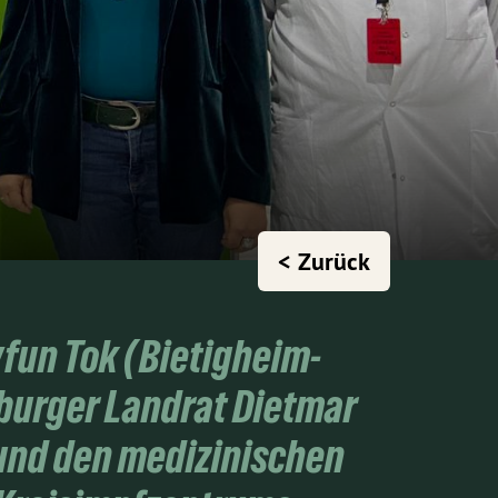
< Zurück
yfun Tok (Bietigheim-
burger Landrat Dietmar
 und den medizinischen