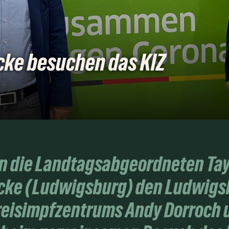
cke besuchen das KIZ
fen die Landtagsabgeordneten Ta
ricke (Ludwigsburg) den Ludwigs
 Kreisimpfzentrums Andy Dorroch