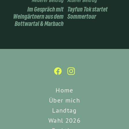
Neuerer Beitrag
Älterer Beitrag
Im Gespräch mit
Tayfun Tok startet
Weingärtnern aus dem
Sommertour
Bottwartal & Marbach
Home
Über mich
Landtag
Wahl 2026