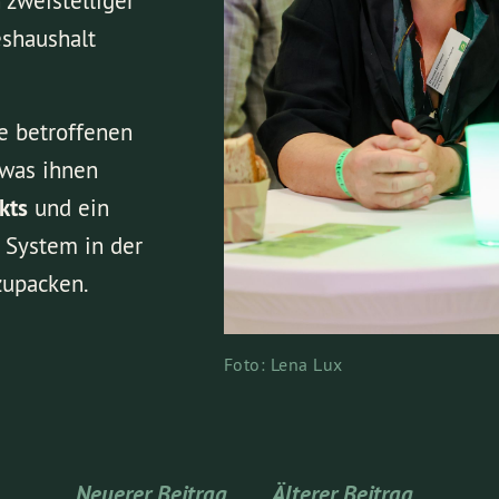
 zweistelliger
eshaushalt
e betroffenen
 was ihnen
kts
und ein
 System in der
zupacken.
Foto: Lena Lux
Neuerer Beitrag
Älterer Beitrag