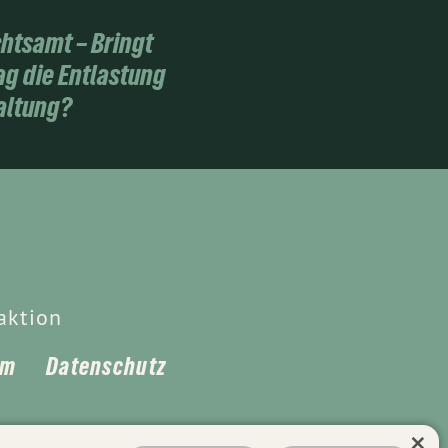
htsamt – Bringt
ag die Entlastung
altung?
aktion
um
Datenschutz
×