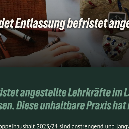
et Entlassung befristet ange
e
istet angestellte Lehrkräfte im 
en. Diese unhaltbare Praxis hat 
pelhaushalt 2023/24 sind anstrengend und langw