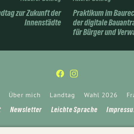
ndtag zur Zukunft der
Praktikum im Baurec
Innenstädte
der digitale Bauantr
für Bürger und Verw
Über mich
Landtag
Wahl 2026
Fr
t
Newsletter
Leichte Sprache
Impress
© 2026
Tayfun Tok
- Alle Rechte vorbehalten.