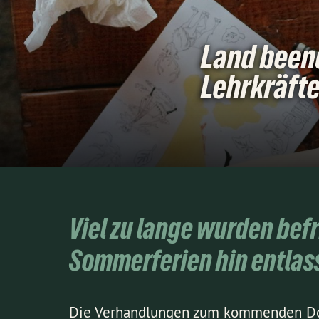
Land beend
Lehrkräft
Viel zu lange wurden befr
Sommerferien hin entlass
Die Verhandlungen zum kommenden Dop