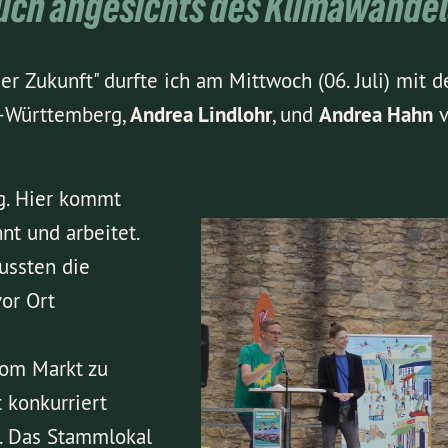
auch angesichts des Klimawande
er Zukunft" durfte ich am Mittwoch (06. Juli) mit 
-Württemberg,
Andrea Lindlohr
, und
Andrea Hahn
v
g. Hier kommt
nt und arbeitet.
ussten die
vor Ort
vom Markt zu
 konkurriert
. Das Stammlokal