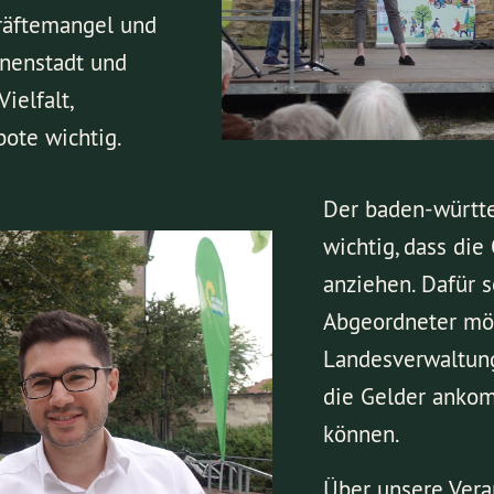
räftemangel und
nnenstadt und
ielfalt,
ote wichtig.
Der baden-württe
wichtig, dass di
anziehen. Dafür s
Abgeordneter möc
Landesverwaltung
die Gelder anko
können.
Über unsere Vera