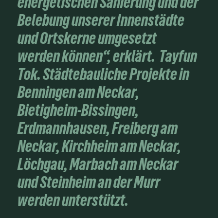
energetischen Sanierung und der
Belebung unserer Innenstädte
und Ortskerne umgesetzt
werden können“, erklärt. Tayfun
Tok. Städtebauliche Projekte in
Benningen am Neckar,
Bietigheim-Bissingen,
Erdmannhausen, Freiberg am
Neckar, Kirchheim am Neckar,
Löchgau, Marbach am Neckar
und Steinheim an der Murr
werden unterstützt.