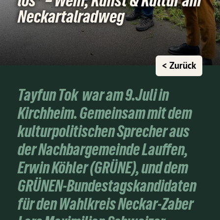
los“ – Wein, Kunst & Kultur am
Neckartalradweg
< Zurück
Tayfun Tok war am 9.Juli in
Kirchheim. Gemeinsam mit dem
kulturpolitischen Sprecher aus
der Nachbargemeinde Lauffen,
Erwin Köhler (GRÜNE), und dem
GRÜNEN-Bundestagskandidaten
für den Wahlkreis Neckar-Zaber