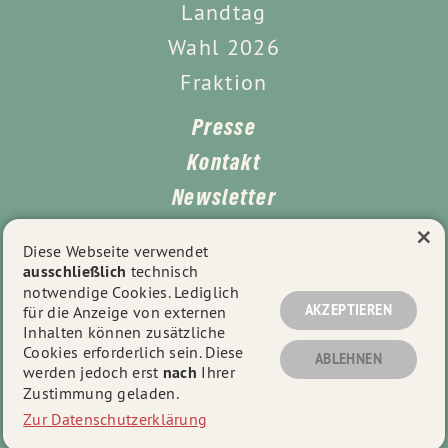
Landtag
Wahl 2026
Fraktion
Presse
Kontakt
Newsletter
×
Leichte Sprache
Diese Webseite verwendet
ausschließlich
technisch
Impressum
notwendige Cookies. Lediglich
Datenschutz
AKZEPTIEREN
für die Anzeige von externen
Inhalten können zusätzliche
Cookies erforderlich sein. Diese
ABLEHNEN
werden jedoch erst
nach
Ihrer
© 2026
Tayfun Tok
- Alle Rechte vorbehalten.
Zustimmung geladen.
Zur Datenschutzerklärung