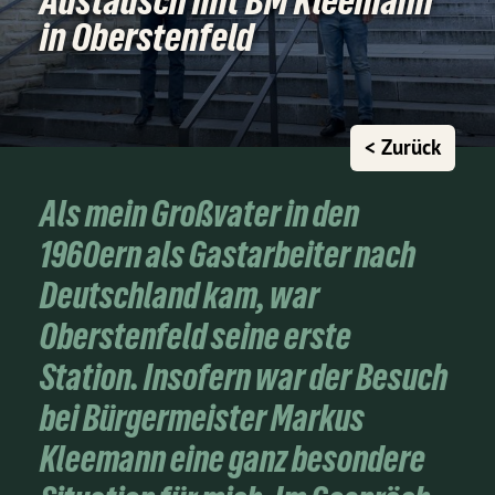
Austausch mit BM Kleemann
in Oberstenfeld
< Zurück
Als mein Großvater in den
1960ern als Gastarbeiter nach
Deutschland kam, war
Oberstenfeld seine erste
Station. Insofern war der Besuch
bei Bürgermeister Markus
Kleemann eine ganz besondere