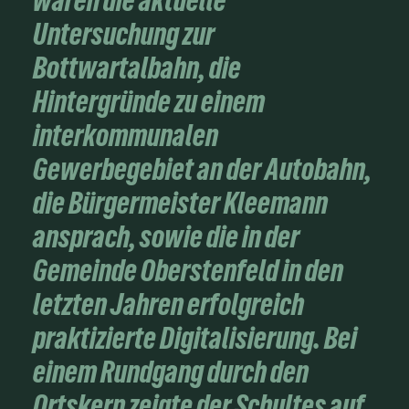
waren die aktuelle
Untersuchung zur
Bottwartalbahn, die
Hintergründe zu einem
interkommunalen
Gewerbegebiet an der Autobahn,
die Bürgermeister Kleemann
ansprach, sowie die in der
Gemeinde Oberstenfeld in den
letzten Jahren erfolgreich
praktizierte Digitalisierung. Bei
einem Rundgang durch den
Ortskern zeigte der Schultes auf,